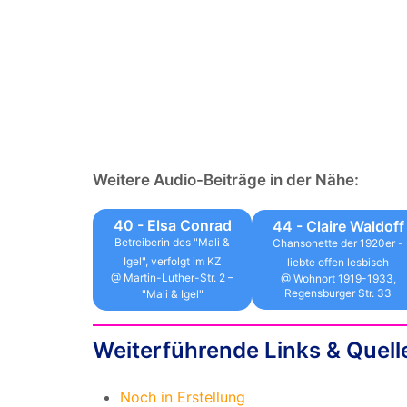
Weitere Audio-Beiträge in der Nähe:
40 - Elsa Conrad
44 - Claire Waldoff
Betreiberin des "Mali &
Chansonette der 1920er -
Igel", verfolgt im KZ
liebte offen lesbisch
@ Martin-Luther-Str. 2 –
@ Wohnort 1919-1933,
Regensburger Str. 33
"Mali & Igel"
Weiterführende Links & Quell
Noch in Erstellung