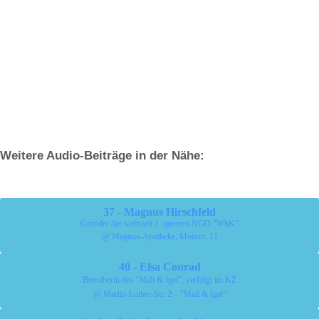
Weitere Audio-Beiträge in der Nähe:
37 - Magnus Hirschfeld
Gründer der weltweit 1. queeren NGO "WhK"
@ Magnus-Apotheke, Motzstr. 11
40 - Elsa Conrad
Betreiberin des "Mali & Igel", verfolgt im KZ
@ Martin-Luther-Str. 2 – "Mali & Igel"