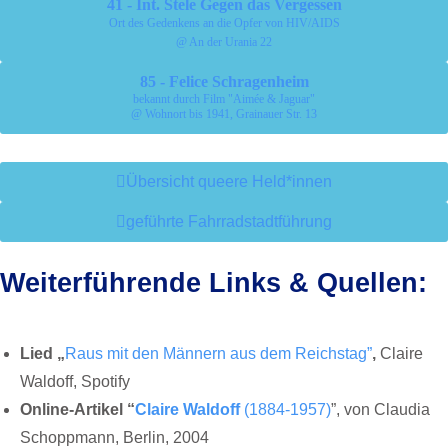
41 - Int. Stele Gegen das Vergessen
Ort des Gedenkens an die Opfer von HIV/AIDS
@ An der Urania 22
85 - Felice Schragenheim
bekannt durch Film "Aimée & Jaguar"
@ Wohnort bis 1941, Grainauer Str. 13
Übersicht queere Held*innen
geführte Fahrradstadtführung
Weiterführende Links & Quellen:
Lied „
Raus mit den Männern aus dem Reichstag”
,
Claire
Waldoff, Spotify
Online-Artikel “
Claire Waldoff
(1884-1957)
”, von Claudia
Schoppmann, Berlin, 2004