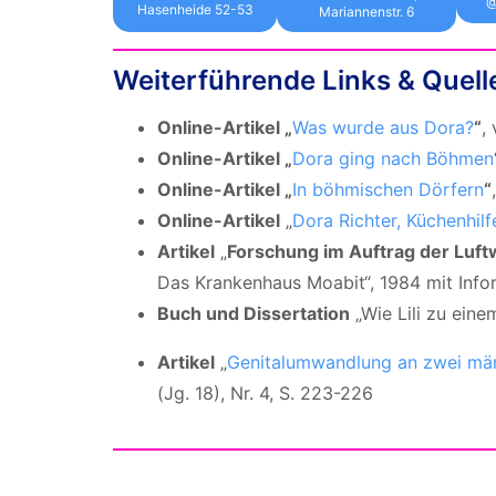
@
Hasenheide 52-53
Mariannenstr. 6
Weiterführende Links & Quell
Online-Artikel „
Was wurde aus Dora?
“
,
Online-Artikel
„
Dora ging nach Böhmen
Online-Artikel
„
In böhmischen Dörfern
“
Online-Artikel
„
Dora Richter, Küchenhilf
Artikel
„
Forschung im Auftrag der Luft
Das Krankenhaus Moabit“, 1984 mit Inf
Buch und Dissertation
„Wie Lili zu ein
Artikel
„
Genitalumwandlung an zwei män
(Jg. 18), Nr. 4, S. 223-226