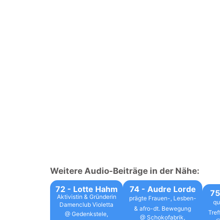
Weitere Audio-Beiträge in der Nähe:
72 - Lotte Hahm
74 - Audre Lorde
75
Aktivistin & Gründerin
prägte Frauen-, Lesben-
qu
Damenclub Violetta
& afro-dt. Bewegung
Tref
@ Gedenkstele,
@ Schokofabrik,