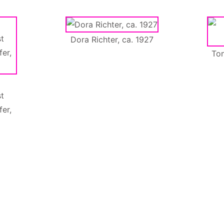
Dora Richter, ca. 1927
Ton
st
er,