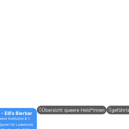
Übersicht queere Held*innen
geführt
 - Elli’s Bierbar
eere Institution & 1.
fpunkt für Lederkerle