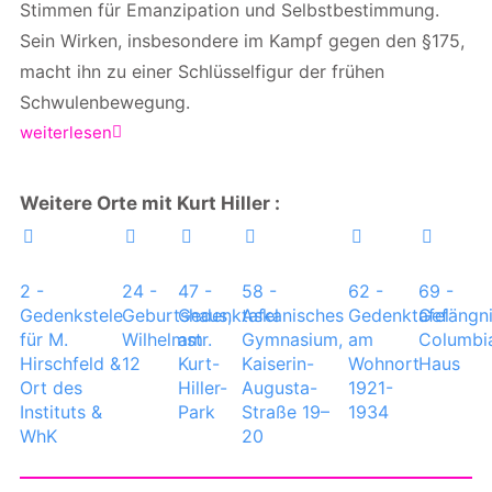
Stimmen für Emanzipation und Selbstbestimmung.
Sein Wirken, insbesondere im Kampf gegen den §175,
macht ihn zu einer Schlüsselfigur der frühen
Schwulenbewegung.
weiterlesen
Weitere Orte mit Kurt Hiller :
2 -
24 -
47 -
58 -
62 -
69 -
Gedenkstele
Geburtshaus,
Gedenktafel
Askanisches
Gedenktafel
Gefängn
für M.
Wilhelmstr.
am
Gymnasium,
am
Columbi
Hirschfeld &
12
Kurt-
Kaiserin-
Wohnort
Haus
Ort des
Hiller-
Augusta-
1921-
Instituts &
Park
Straße 19–
1934
WhK
20