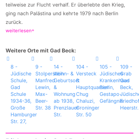
teilweise zur Flucht verhalf. Er überlebte den Krieg,
ging nach Palästina und kehrte 1979 nach Berlin
zurück.
weiterlesen
Weitere Orte mit Gad Beck:
8 -
9 -
14 -
104 -
105 -
109 -
Jüdische
Stolperstein
Wohn- &
Versteck
Jüdisches
Grab
Schule,
Manfred
Geburtsort
&
Krankenhaus
Gad
Gad
Lewin,
&
Hauptquartier
Berlin,
Beck,
Schule
Max-
Wohnung
Chug
Gestapo-
Jüdisch
1934-36,
Beer-
ab 1938,
Chaluzi,
Gefängnis
Friedho
Große
Str. 38
Prenzlauer
Groninger
Heerstr.
Hamburger
Str.
Str. 50
Str. 27,