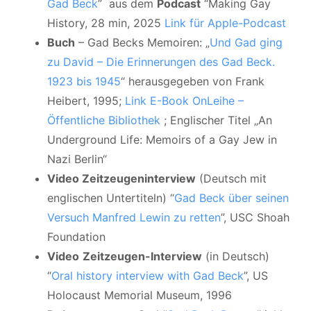
Gad Beck
” aus dem
Podcast
“Making Gay
History, 28 min, 2025
Link für Apple-Podcast
Buch
– Gad Becks Memoiren: „
Und Gad ging
zu David – Die Erinnerungen des Gad Beck.
1923 bis 1945
“ herausgegeben von Frank
Heibert, 1995;
Link E-Book OnLeihe –
Öffentliche Bibliothek
; Englischer Titel „An
Underground Life: Memoirs of a Gay Jew in
Nazi Berlin“
Video Zeitzeugeninterview
(Deutsch mit
englischen Untertiteln) “
Gad Beck über seinen
Versuch Manfred Lewin zu retten
”, USC Shoah
Foundation
Video
Zeitzeugen-Interview
(in Deutsch)
“
Oral history interview with Gad Beck
”, US
Holocaust Memorial Museum, 1996