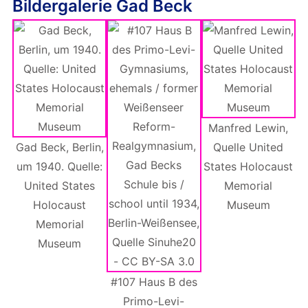
Bildergalerie Gad Beck
Manfred Lewin,
Gad Beck, Berlin,
Quelle United
um 1940. Quelle:
States Holocaust
Zw
United States
Memorial
/
Holocaust
Museum
Mi
Memorial
19
Museum
#107 Haus B des
Primo-Levi-