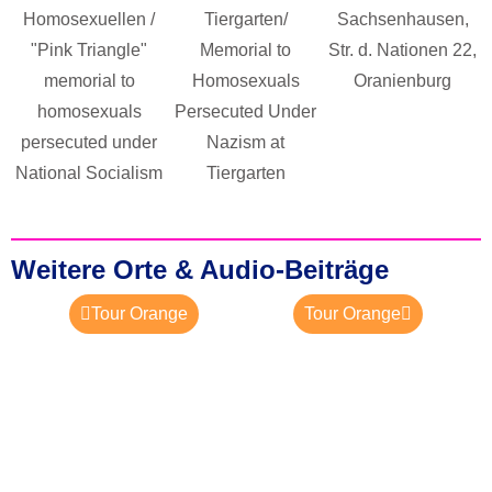
Homosexuellen /
Tiergarten/
Sachsenhausen,
"Pink Triangle"
Memorial to
Str. d. Nationen 22,
memorial to
Homosexuals
Oranienburg
homosexuals
Persecuted Under
persecuted under
Nazism at
National Socialism
Tiergarten
Weitere Orte & Audio-Beiträge
Tour Orange
Tour Orange