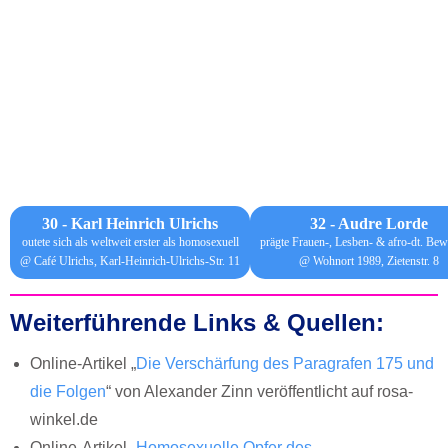
30 - Karl Heinrich Ulrichs
32 - Audre Lorde
outete sich als weltweit erster als homosexuell
prägte Frauen-, Lesben- & afro-dt. Be
@ Café Ulrichs, Karl-Heinrich-Ulrichs-Str. 11
@ Wohnort 1989, Zietenstr. 8
Weiterführende Links & Quellen:
Online-Artikel „
Die Verschärfung des Paragrafen 175 und
die Folgen
“ von Alexander Zinn veröffentlicht auf rosa-
winkel.de
Online-Artikel „
Homosexuelle Opfer des